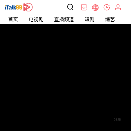
首页
电视剧
直播频道
短剧
综艺
电
短剧
>
霸总
>
傅总的替嫁娇妻竟是真千金
评论
4
关注
分享