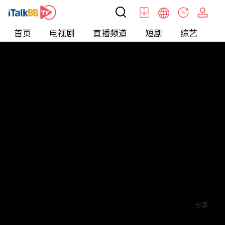
首页
电视剧
直播频道
短剧
综艺
电
短剧
>
霸总
>
傅总的替嫁娇妻竟是真千金
评论
4
关注
分享