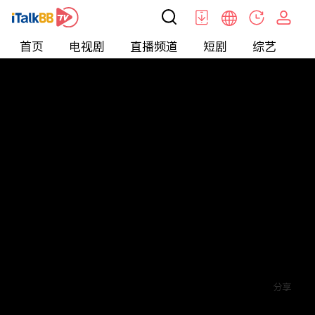
首页
电视剧
直播频道
短剧
综艺
电
短剧
>
霸总
>
傅总的替嫁娇妻竟是真千金
评论
4
关注
分享