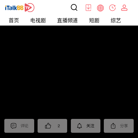
首页
电视剧
直播频道
短剧
综艺
电
北美
>
生活
>
移民热线
评论
2
关注
分享