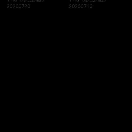
20260720
20260713
评论
您还没有登录，请先登录
黄笑生律师《移民热线》
Tina《移民热线》
登录
20260706
20260413
最新评论
最热
/
最新
快来抢沙发～
H1B抽签已成定局，没抽
黄笑生律师《移民热线》
中也能破局？！《绿卡直
20260330
通车》20260408