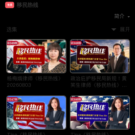
移民热线
生活
首播时间：
2025-01
简介
选集
展开
杨梅娥律师《移民热线》
政治庇护移民局新规！黄
20260803
笑生律师《移民热线》
20260727
Tina《移民热线》
Tina《移民热线》