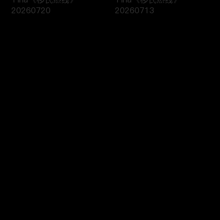
20260720
20260713
评论
您还没有登录，请先登录
黄笑生律师《移民热线》
Tina《移民热线》
登录
20260706
20260413
最新评论
最热
/
最新
快来抢沙发～
H1B抽签已成定局，没抽
黄笑生律师《移民热线》
中也能破局？！《绿卡直
20260330
通车》20260408