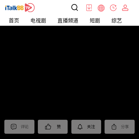
首页
电视剧
直播频道
短剧
综艺
电
北美
>
生活
>
移民热线
评论
赞
关注
分享