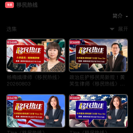
移民热线
生活
首播时间：
2025-01
简介
选集
展开
杨梅娥律师《移民热线》
政治庇护移民局新规！黄
20260803
笑生律师《移民热线》
20260727
Tina《移民热线》
Tina《移民热线》