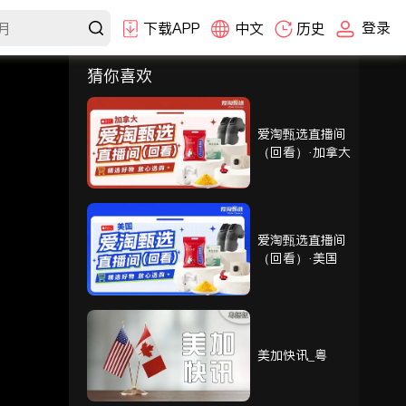
登录
下载APP
中文
历史
猜你喜欢
选集
杨梅娥律师《移
爱淘甄选直播间
民热线》202608
03
（回看）·加拿大
政治庇护移民局
新规！黄笑生律
师《移民热线》
20260727
爱淘甄选直播间
Tina《移民热
（回看）·美国
线》20260720
Tina《移民热
线》20260713
美加快讯_粤
黄笑生律师《移
民热线》202607
06