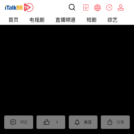
首页
电视剧
直播频道
短剧
综艺
电
北美
>
生活
>
移民热线
评论
1
关注
分享