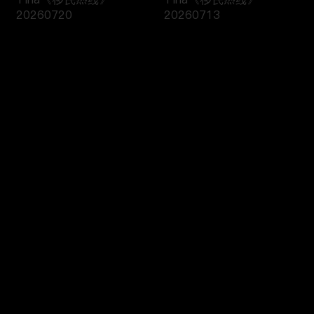
20260720
20260713
评论
您还没有登录，请先登录
黄笑生律师《移民热线》
Tina《移民热线》
登录
20260706
20260413
最新评论
最热
/
最新
快来抢沙发～
H1B抽签已成定局，没抽
黄笑生律师《移民热线》
中也能破局？！《绿卡直
20260330
通车》20260408