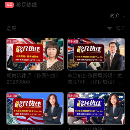
移民热线
生活
首播时间：
2025-01
简介
选集
展开
杨梅娥律师《移民热线》
政治庇护移民局新规！黄
20260803
笑生律师《移民热线》
20260727
Tina《移民热线》
Tina《移民热线》