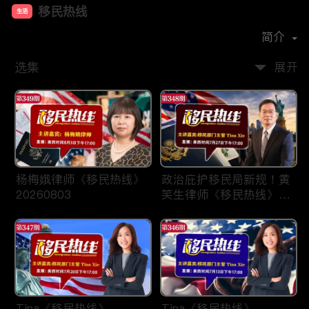
移民热线
生活
首播时间：
2025-01
简介
选集
展开
杨梅娥律师《移民热线》
政治庇护移民局新规！黄
20260803
笑生律师《移民热线》
20260727
Tina《移民热线》
Tina《移民热线》