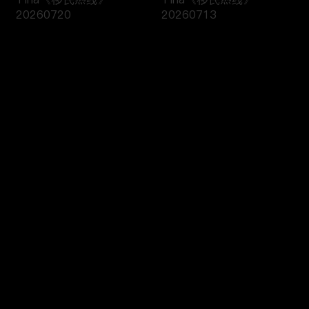
20260720
20260713
评论
您还没有登录，请先登录
黄笑生律师《移民热线》
Tina《移民热线》
登录
20260706
20260413
最新评论
最热
/
最新
快来抢沙发～
H1B抽签已成定局，没抽
黄笑生律师《移民热线》
中也能破局？！《绿卡直
20260330
通车》20260408