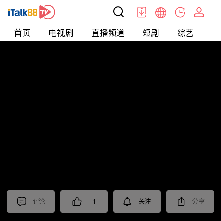
首页
电视剧
直播频道
短剧
综艺
电
北美
>
生活
>
移民热线
评论
1
关注
分享