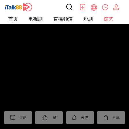
首页
电视剧
直播频道
短剧
综艺
电
综艺
>
集锦
>
《棋士》抢先看
评论
赞
关注
分享