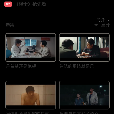
《棋士》抢先看
综艺
主演：
王宝强
陈明昊
陈永胜
王智
李乃文
简介
选集
展开
是希望还是绝望
崔队的眼睛就是尺
崔伟谈及当警察的初衷
崔业与炎高父子谈心