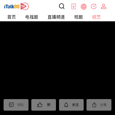
首页
电视剧
直播频道
短剧
综艺
电
综艺
>
集锦
>
《棋士》抢先看
评论
赞
关注
分享