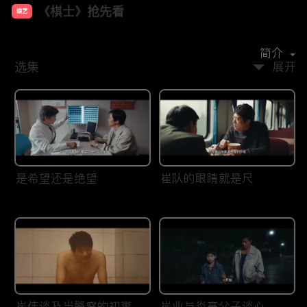
《棋士》抢先看
综艺
主演：
王宝强
陈明昊
陈永胜
王智
李乃文
简介
选集
展开
是希望还是绝望
崔队的眼睛就是尺
崔伟谈及当警察的初衷
崔业与炎高父子谈心