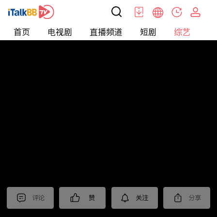
首页
电视剧
直播频道
短剧
综艺
电
综艺
>
集锦
>
《棋士》抢先看
评论
赞
关注
分享