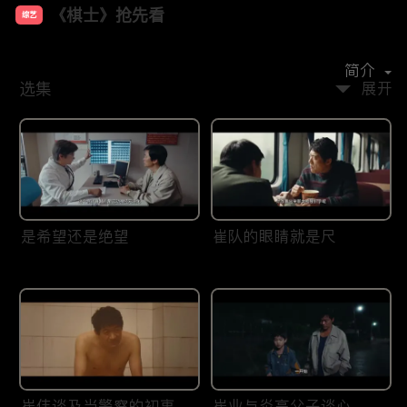
《棋士》抢先看
综艺
主演：
王宝强
陈明昊
陈永胜
王智
李乃文
简介
选集
展开
是希望还是绝望
崔队的眼睛就是尺
崔伟谈及当警察的初衷
崔业与炎高父子谈心