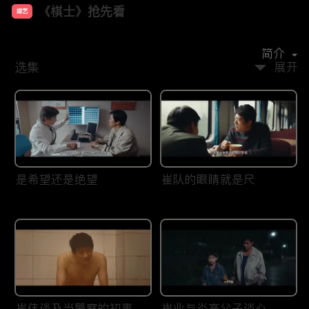
《棋士》抢先看
综艺
主演：
王宝强
陈明昊
陈永胜
王智
李乃文
简介
选集
展开
是希望还是绝望
崔队的眼睛就是尺
崔伟谈及当警察的初衷
崔业与炎高父子谈心