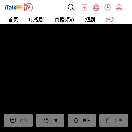
首页
电视剧
直播频道
短剧
综艺
电
综艺
>
集锦
>
《棋士》抢先看
评论
赞
关注
分享