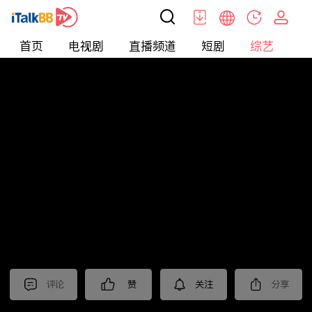
首页
电视剧
直播频道
短剧
综艺
电
综艺
>
集锦
>
《棋士》抢先看
评论
赞
关注
分享