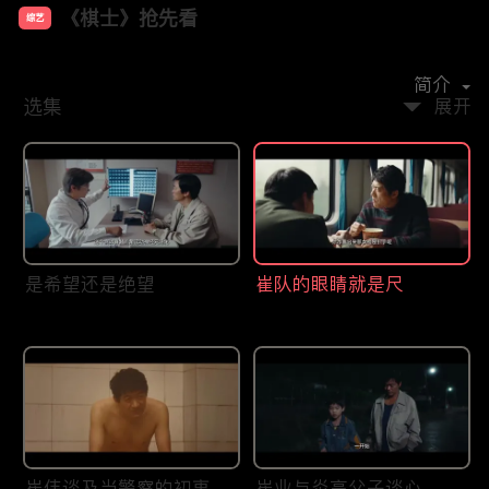
《棋士》抢先看
综艺
主演：
王宝强
陈明昊
陈永胜
王智
李乃文
简介
选集
展开
是希望还是绝望
崔队的眼睛就是尺
崔伟谈及当警察的初衷
崔业与炎高父子谈心