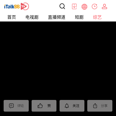
首页
电视剧
直播频道
短剧
综艺
电
综艺
>
集锦
>
《棋士》抢先看
评论
赞
关注
分享