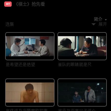
《棋士》抢先看
综艺
主演：
王宝强
陈明昊
陈永胜
王智
李乃文
简介
选集
展开
是希望还是绝望
崔队的眼睛就是尺
崔伟谈及当警察的初衷
崔业与炎高父子谈心