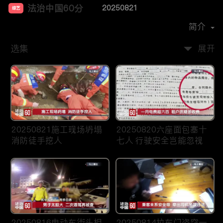
法治中国60分
20250821
综艺
主演：
柴瀚杰
简介
选集
展开
20250821施工现场坍塌
20250820六座面包塞十
消防徒手挖人
七人 行驶安全岂能忽视
20250816电动车街头相
20250814拉车门盗窃一