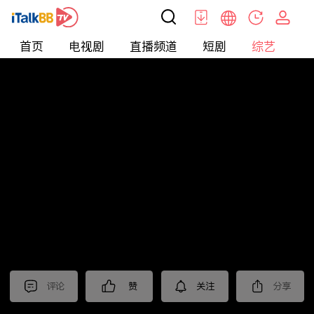
首页
电视剧
直播频道
短剧
综艺
电
综艺
>
纪录片
>
法治中国60分
评论
赞
关注
分享