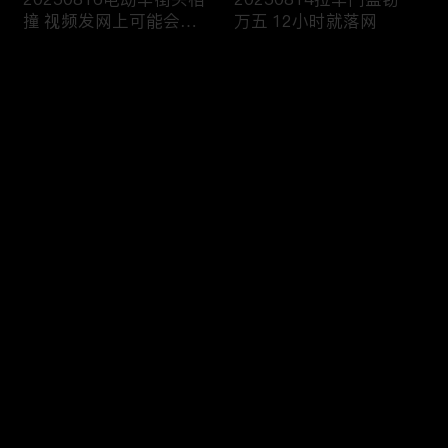
撞 视频发网上可能会侵
万五 12小时就落网
权
评论
您还没有登录，请先登录
20250813雨天路滑还超
20250812执法人员海域
登录
速 撞翻前车该严惩
巡查 截获非法捕捞船只
最新评论
最热
/
最新
快来抢沙发～
20250811抢劫引出案中
20250810境外购买违禁
案 警方追击破疑云
品 一入海关就被查