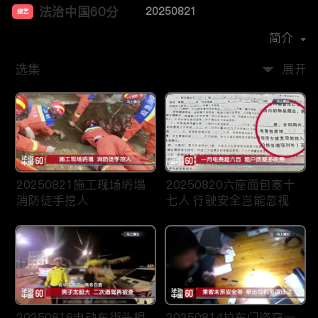
法治中国60分
20250821
综艺
主演：
柴瀚杰
简介
选集
展开
20250821施工现场坍塌
20250820六座面包塞十
消防徒手挖人
七人 行驶安全岂能忽视
20250816电动车街头相
20250814拉车门盗窃一