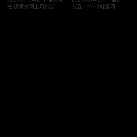
撞 视频发网上可能会侵
万五 12小时就落网
权
评论
您还没有登录，请先登录
20250813雨天路滑还超
20250812执法人员海域
登录
速 撞翻前车该严惩
巡查 截获非法捕捞船只
最新评论
最热
/
最新
快来抢沙发～
20250811抢劫引出案中
20250810境外购买违禁
案 警方追击破疑云
品 一入海关就被查