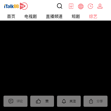
首页
电视剧
直播频道
短剧
综艺
电
综艺
>
纪录片
>
法治中国60分
评论
赞
关注
分享