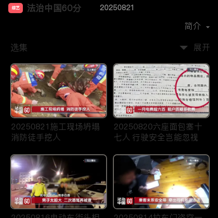
法治中国60分
20250821
综艺
主演：
柴瀚杰
简介
选集
展开
20250821施工现场坍塌
20250820六座面包塞十
消防徒手挖人
七人 行驶安全岂能忽视
20250816电动车街头相
20250814拉车门盗窃一