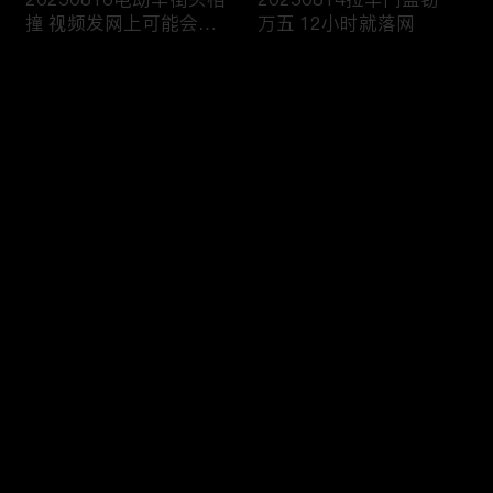
撞 视频发网上可能会侵
万五 12小时就落网
权
评论
您还没有登录，请先登录
20250813雨天路滑还超
20250812执法人员海域
登录
速 撞翻前车该严惩
巡查 截获非法捕捞船只
最新评论
最热
/
最新
快来抢沙发～
20250811抢劫引出案中
20250810境外购买违禁
案 警方追击破疑云
品 一入海关就被查