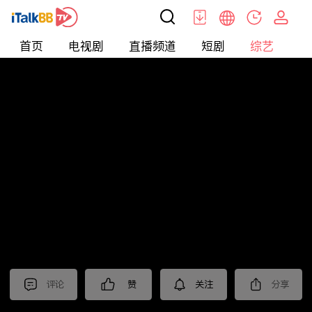
首页
电视剧
直播频道
短剧
综艺
电
综艺
>
纪录片
>
法治中国60分
评论
赞
关注
分享