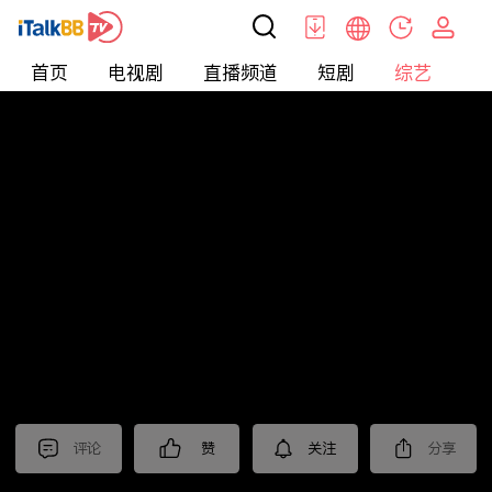
首页
电视剧
直播频道
短剧
综艺
电
综艺
>
纪录片
>
法治中国60分
评论
赞
关注
分享