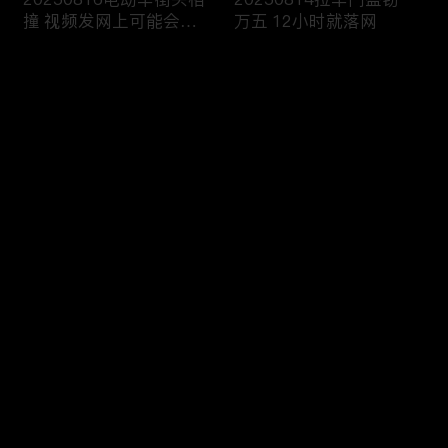
撞 视频发网上可能会侵
万五 12小时就落网
权
评论
您还没有登录，请先登录
20250813雨天路滑还超
20250812执法人员海域
登录
速 撞翻前车该严惩
巡查 截获非法捕捞船只
最新评论
最热
/
最新
快来抢沙发～
20250811抢劫引出案中
20250810境外购买违禁
案 警方追击破疑云
品 一入海关就被查