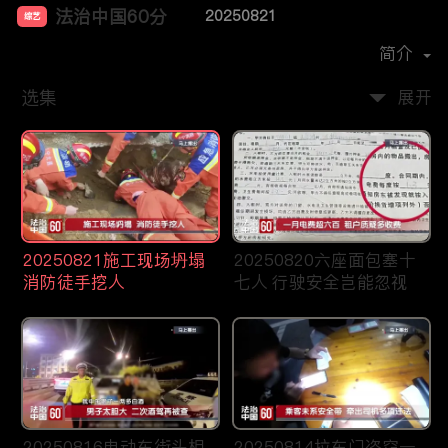
法治中国60分
20250821
综艺
主演：
柴瀚杰
简介
选集
展开
20250821施工现场坍塌
20250820六座面包塞十
消防徒手挖人
七人 行驶安全岂能忽视
20250816电动车街头相
20250814拉车门盗窃一