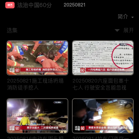
法治中国60分
20250821
综艺
主演：
柴瀚杰
简介
选集
展开
20250821施工现场坍塌
20250820六座面包塞十
消防徒手挖人
七人 行驶安全岂能忽视
20250816电动车街头相
20250814拉车门盗窃一