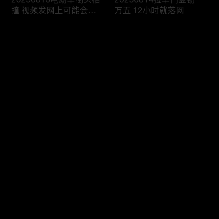
撞 视频发网上可能会侵
万五 12小时就落网
权
评论
您还没有登录，请先登录
20250813雨天路滑还超
20250812执法人员海域
登录
速 撞翻前车该严惩
巡查 截获非法捕捞船只
最新评论
最热
/
最新
快来抢沙发～
20250811抢劫引出案中
20250810境外购买违禁
案 警方追击破疑云
品 一入海关就被查