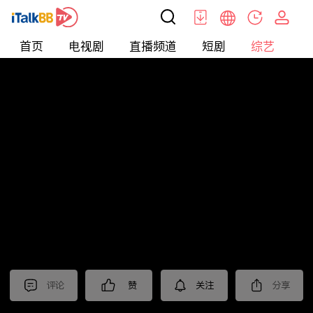
首页
电视剧
直播频道
短剧
综艺
电
综艺
>
纪录片
>
法治中国60分
评论
赞
关注
分享