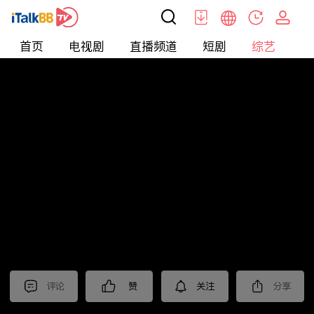
首页
电视剧
直播频道
短剧
综艺
电
综艺
>
纪录片
>
法治中国60分
评论
赞
关注
分享