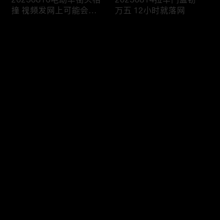
撞 视频发网上可能会侵
万五 12小时就落网
权
评论
您还没有登录，请先登录
20250813雨天路滑还超
20250812执法人员海域
登录
速 撞翻前车该严惩
巡查 截获非法捕捞船只
最新评论
最热
/
最新
快来抢沙发～
20250811抢劫引出案中
20250810境外购买违禁
案 警方追击破疑云
品 一入海关就被查