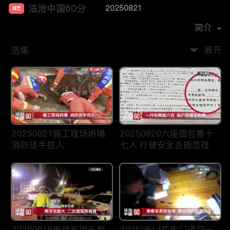
法治中国60分
20250821
综艺
主演：
柴瀚杰
简介
选集
展开
20250821施工现场坍塌
20250820六座面包塞十
消防徒手挖人
七人 行驶安全岂能忽视
20250816电动车街头相
20250814拉车门盗窃一