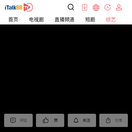
首页
电视剧
直播频道
短剧
综艺
电
综艺
>
纪录片
>
法治中国60分
评论
赞
关注
分享