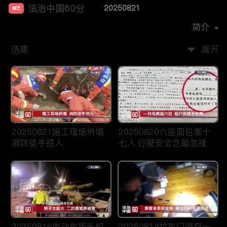
法治中国60分
20250821
综艺
主演：
柴瀚杰
简介
选集
展开
20250821施工现场坍塌
20250820六座面包塞十
消防徒手挖人
七人 行驶安全岂能忽视
20250816电动车街头相
20250814拉车门盗窃一