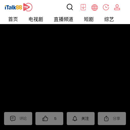
首页
电视剧
直播频道
短剧
综艺
电
短剧
>
爱情
>
读心游戏
评论
5
关注
分享