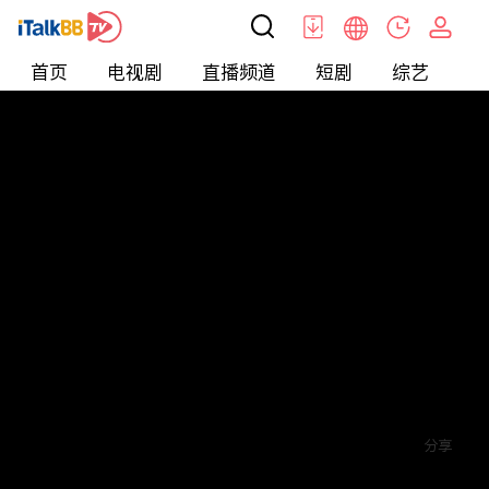
首页
电视剧
直播频道
短剧
综艺
电
短剧
>
爱情
>
读心游戏
评论
5
关注
分享