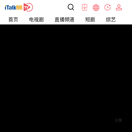
首页
电视剧
直播频道
短剧
综艺
电
短剧
>
爱情
>
读心游戏
评论
5
关注
分享