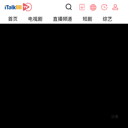
首页
电视剧
直播频道
短剧
综艺
电
短剧
>
爱情
>
读心游戏
评论
5
关注
分享