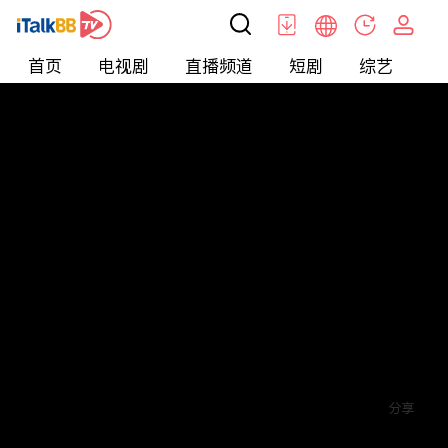
首页
电视剧
直播频道
短剧
综艺
电
短剧
>
爱情
>
读心游戏
评论
5
关注
分享