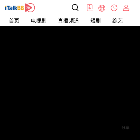
首页
电视剧
直播频道
短剧
综艺
电
短剧
>
爱情
>
读心游戏
评论
5
关注
分享