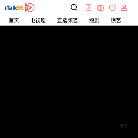
首页
电视剧
直播频道
短剧
综艺
电
短剧
>
爱情
>
读心游戏
评论
5
关注
分享