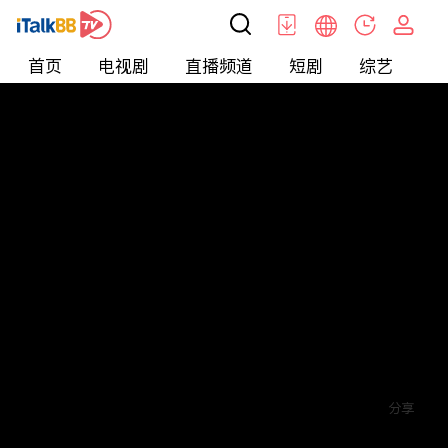
首页
电视剧
直播频道
短剧
综艺
电
短剧
>
其他
>
来自星星的4个哥哥都宠我
评论
2
关注
分享