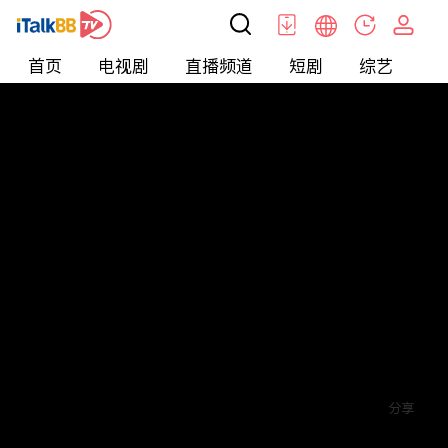
首页
电视剧
直播频道
短剧
综艺
电
短剧
>
其他
>
来自星星的4个哥哥都宠我
评论
2
关注
分享