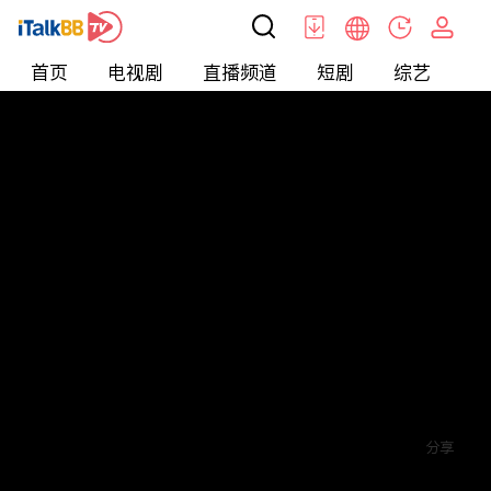
首页
电视剧
直播频道
短剧
综艺
电
短剧
>
其他
>
来自星星的4个哥哥都宠我
评论
2
关注
分享