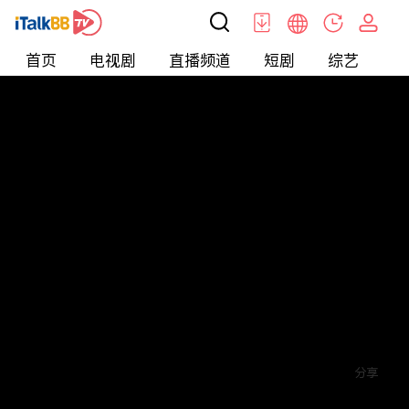
首页
电视剧
直播频道
短剧
综艺
电
短剧
>
其他
>
来自星星的4个哥哥都宠我
评论
2
关注
分享