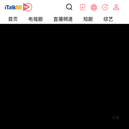
首页
电视剧
直播频道
短剧
综艺
电
短剧
>
其他
>
来自星星的4个哥哥都宠我
评论
2
关注
分享