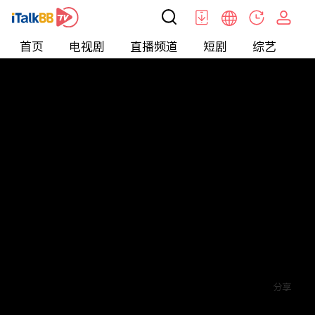
首页
电视剧
直播频道
短剧
综艺
电
短剧
>
其他
>
来自星星的4个哥哥都宠我
评论
2
关注
分享