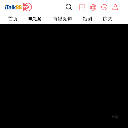
首页
电视剧
直播频道
短剧
综艺
电
短剧
>
其他
>
来自星星的4个哥哥都宠我
评论
2
关注
分享