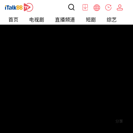
首页
电视剧
直播频道
短剧
综艺
电
短剧
>
玄幻
>
神王归来
评论
5
关注
分享