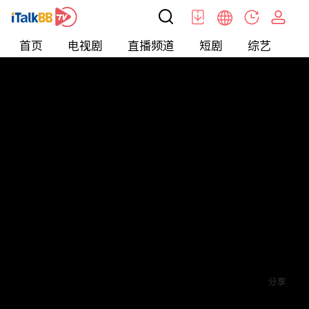
首页
电视剧
直播频道
短剧
综艺
电
短剧
>
玄幻
>
神王归来
评论
5
关注
分享