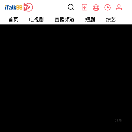
首页
电视剧
直播频道
短剧
综艺
电
短剧
>
玄幻
>
神王归来
评论
5
关注
分享