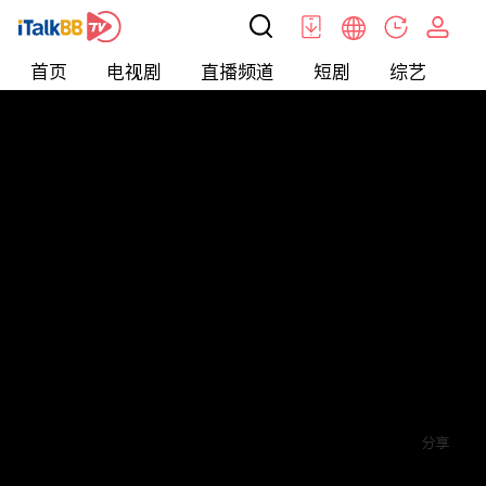
首页
电视剧
直播频道
短剧
综艺
电
短剧
>
玄幻
>
神王归来
评论
5
关注
分享