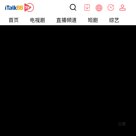
首页
电视剧
直播频道
短剧
综艺
电
短剧
>
玄幻
>
神王归来
评论
5
关注
分享