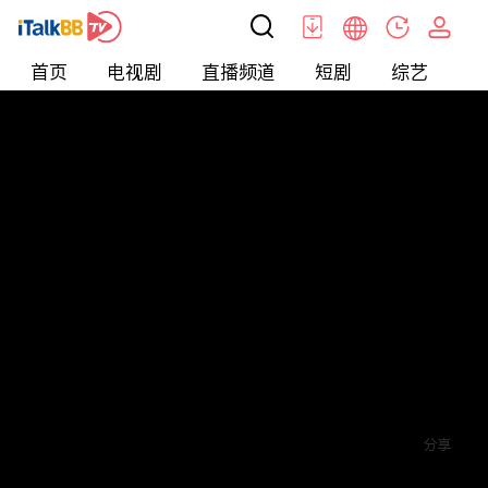
首页
电视剧
直播频道
短剧
综艺
电
短剧
>
玄幻
>
神王归来
评论
5
关注
分享