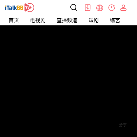
首页
电视剧
直播频道
短剧
综艺
电
短剧
>
Fantasy
>
神王归来
评论
5
关注
分享