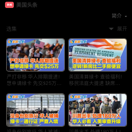
美国头条
新闻
首播时间：
2020-09
简介
选集
展开
严打非移 华人排期提速!
美国清算绿卡 查验福利!
想申请绿卡 先交$25万!
移民法庭大提速 缺席庭
申请美国福利 拒批暴增!
审人数激增!首次逆转 美
中国赴美留学签证 大减
国新房比二手房便宜!ICE
46%!中国人赴美买房 首
便衣突袭机场 加州城市
选加州!
成重灾区!万物涨价 华人
生活成本飙升!
没身份别旅行 华人被捕!
川普出手 处理180万人!