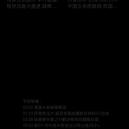
移民法庭大提速 缺席庭
中国多系统联网 双国籍
审人数激增!绿卡≠通行证
管理收紧!华人必看 入美
华人返美被查!隐瞒党员
审查升级!FBI突袭南加 事
评论
(1)
身份 华男入美被捕!多家
关华人老板!美国航空安
航司提高退款门槛!
全亮红灯!
您还没有登录，请先登录
有犯罪记录 绿卡也不保!
ICE扫荡 华人寄望庇护!酒
登录
灭门惨案真相浮出水面
驾一次 美国身份没了!顶
一家8口经历了啥!被ICE
尖科学家 美国大逃离!被
抓捕时还手 华人或坐牢8
驱逐华男返美 搞诈骗被
年!华人坐拥12处房产 全
捕!大地震警报再响 损失
最新评论
(1)
最热
/
最新
被没收!旅游签打工 华女
可能破万亿!
被逮捕!
TV菌
节目导视：

社区爆发枪案 华人被捕!
美国掀入籍清查风暴!持
00:20 美国头条新闻概览

执法升级 美国机场频现
美国护照冒充中国身份
01:23 拜登有压力 超百名前政要联名呼吁G7出钱

03:39 哈里斯中美之行解决移民问题靠反腐

逮捕!中国有钱人 好日子
华人当心了!出境美国带
05:53 前5个月中国外贸进出口同比增28.2%

到头!中美直飞航班 每周
现金 当场被捕!一家8口惨