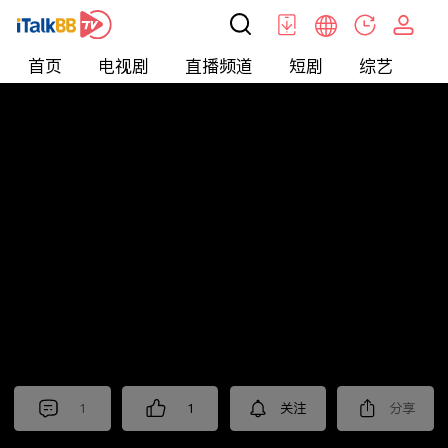
首页
电视剧
直播频道
短剧
综艺
电
北美
>
新闻
>
美国头条
1
1
关注
分享