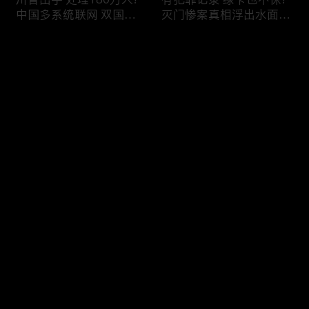
中国多系统联网 双国籍
灭门惨案真相浮出水面
管理收紧!华人必看 入美
一家8口经历了啥!被ICE
审查升级!FBI突袭南加 事
抓捕时还手 华人或坐牢8
评论
关华人老板!美国航空安
年!华人坐拥12处房产 全
全亮红灯!
被没收!旅游签打工 华女
被逮捕!
您还没有登录，请先登录
ICE扫荡 华人寄望庇护!酒
社区爆发枪案 华人被捕!
登录
驾一次 美国身份没了!顶
执法升级 美国机场频现
尖科学家 美国大逃离!被
逮捕!中国有钱人 好日子
驱逐华男返美 搞诈骗被
到头!中美直飞航班 每周
捕!大地震警报再响 损失
额度全满!373人被困机舱
最新评论
最热
/
最新
可能破万亿!
10小时 乘客崩溃!
快来抢沙发～
美国掀入籍清查风暴!持
拒绝遣返 非移面临重罚!
美国护照冒充中国身份
美国食品价格暴涨 华人
华人当心了!出境美国带
靠救济为生!移民申请门
现金 当场被捕!一家8口惨
槛大幅抬高 华人紧急申