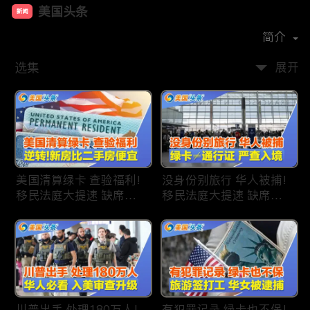
美国头条
新闻
首播时间：
2020-09
简介
选集
展开
美国清算绿卡 查验福利!
没身份别旅行 华人被捕!
移民法庭大提速 缺席庭
移民法庭大提速 缺席庭
审人数激增!首次逆转 美
审人数激增!绿卡≠通行证
国新房比二手房便宜!ICE
华人返美被查!隐瞒党员
便衣突袭机场 加州城市
身份 华男入美被捕!多家
成重灾区!万物涨价 华人
航司提高退款门槛!
生活成本飙升!
川普出手 处理180万人!
有犯罪记录 绿卡也不保!