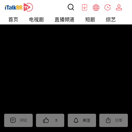
首页
电视剧
直播频道
短剧
综艺
电
北美
>
新闻
>
美国头条
评论
3
关注
分享