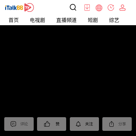
首页
电视剧
直播频道
短剧
综艺
电
北美
>
新闻
>
美国头条
评论
赞
关注
分享