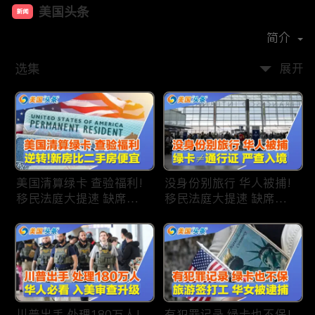
美国头条
新闻
首播时间：
2020-09
简介
选集
展开
美国清算绿卡 查验福利!
没身份别旅行 华人被捕!
移民法庭大提速 缺席庭
移民法庭大提速 缺席庭
审人数激增!首次逆转 美
审人数激增!绿卡≠通行证
国新房比二手房便宜!ICE
华人返美被查!隐瞒党员
便衣突袭机场 加州城市
身份 华男入美被捕!多家
成重灾区!万物涨价 华人
航司提高退款门槛!
生活成本飙升!
川普出手 处理180万人!
有犯罪记录 绿卡也不保!