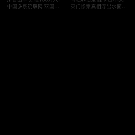
中国多系统联网 双国籍
灭门惨案真相浮出水面
管理收紧!华人必看 入美
一家8口经历了啥!被ICE
审查升级!FBI突袭南加 事
抓捕时还手 华人或坐牢8
评论
关华人老板!美国航空安
年!华人坐拥12处房产 全
全亮红灯!
被没收!旅游签打工 华女
被逮捕!
您还没有登录，请先登录
ICE扫荡 华人寄望庇护!酒
社区爆发枪案 华人被捕!
登录
驾一次 美国身份没了!顶
执法升级 美国机场频现
尖科学家 美国大逃离!被
逮捕!中国有钱人 好日子
驱逐华男返美 搞诈骗被
到头!中美直飞航班 每周
捕!大地震警报再响 损失
额度全满!373人被困机舱
最新评论
最热
/
最新
可能破万亿!
10小时 乘客崩溃!
快来抢沙发～
美国掀入籍清查风暴!持
拒绝遣返 非移面临重罚!
美国护照冒充中国身份
美国食品价格暴涨 华人
华人当心了!出境美国带
靠救济为生!移民申请门
现金 当场被捕!一家8口惨
槛大幅抬高 华人紧急申