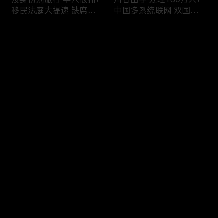
移民法庭大提速 缺席庭
中国多系统联网 双国籍
审人数激增!绿卡≠通行证
管理收紧!华人必看 入美
华人返美被查!隐瞒党员
审查升级!FBI突袭南加 事
评论
身份 华男入美被捕!多家
关华人老板!美国航空安
航司提高退款门槛!
全亮红灯!
您还没有登录，请先登录
有犯罪记录 绿卡也不保!
ICE扫荡 华人寄望庇护!酒
登录
灭门惨案真相浮出水面
驾一次 美国身份没了!顶
一家8口经历了啥!被ICE
尖科学家 美国大逃离!被
抓捕时还手 华人或坐牢8
驱逐华男返美 搞诈骗被
年!华人坐拥12处房产 全
捕!大地震警报再响 损失
最新评论
最热
/
最新
被没收!旅游签打工 华女
可能破万亿!
被逮捕!
快来抢沙发～
社区爆发枪案 华人被捕!
美国掀入籍清查风暴!持
执法升级 美国机场频现
美国护照冒充中国身份
逮捕!中国有钱人 好日子
华人当心了!出境美国带
到头!中美直飞航班 每周
现金 当场被捕!一家8口惨