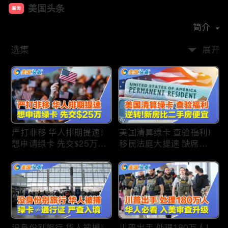
美国头条
新闻
首播时间：
2020-09
简介
选集
展开
严打非移 华人排期提速!
美国清算绿卡 查验福利!
想申请绿卡 先交$25万!
移民法庭大提速 缺席庭
申请美国福利 拒批暴增!
审人数激增!首次逆转 美
中国赴美留学签证 大减
国新房比二手房便宜!ICE
46%!中国人赴美买房 首
便衣突袭机场 加州城市
选加州!
成重灾区!万物涨价 华人
生活成本飙升!
没身份别旅行 华人被捕!
川普出手 处理180万人!