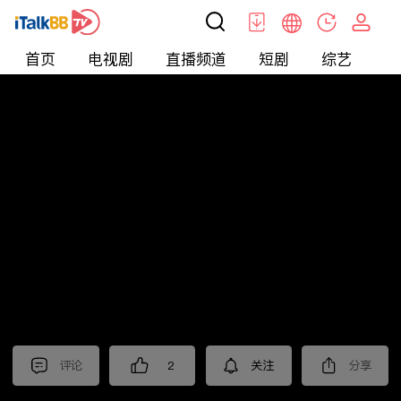
首页
电视剧
直播频道
短剧
综艺
电
北美
>
新闻
>
美国头条
评论
2
关注
分享