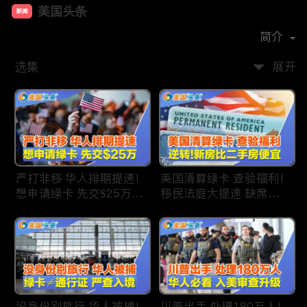
美国头条
新闻
首播时间：
2020-09
简介
选集
展开
严打非移 华人排期提速!
美国清算绿卡 查验福利!
想申请绿卡 先交$25万!
移民法庭大提速 缺席庭
申请美国福利 拒批暴增!
审人数激增!首次逆转 美
中国赴美留学签证 大减
国新房比二手房便宜!ICE
46%!中国人赴美买房 首
便衣突袭机场 加州城市
选加州!
成重灾区!万物涨价 华人
生活成本飙升!
没身份别旅行 华人被捕!
川普出手 处理180万人!