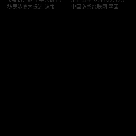
移民法庭大提速 缺席庭
中国多系统联网 双国籍
审人数激增!绿卡≠通行证
管理收紧!华人必看 入美
华人返美被查!隐瞒党员
审查升级!FBI突袭南加 事
评论
身份 华男入美被捕!多家
关华人老板!美国航空安
航司提高退款门槛!
全亮红灯!
您还没有登录，请先登录
有犯罪记录 绿卡也不保!
ICE扫荡 华人寄望庇护!酒
登录
灭门惨案真相浮出水面
驾一次 美国身份没了!顶
一家8口经历了啥!被ICE
尖科学家 美国大逃离!被
抓捕时还手 华人或坐牢8
驱逐华男返美 搞诈骗被
年!华人坐拥12处房产 全
捕!大地震警报再响 损失
最新评论
最热
/
最新
被没收!旅游签打工 华女
可能破万亿!
被逮捕!
快来抢沙发～
社区爆发枪案 华人被捕!
美国掀入籍清查风暴!持
执法升级 美国机场频现
美国护照冒充中国身份
逮捕!中国有钱人 好日子
华人当心了!出境美国带
到头!中美直飞航班 每周
现金 当场被捕!一家8口惨