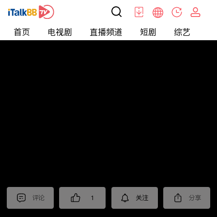
首页
电视剧
直播频道
短剧
综艺
电
北美
>
新闻
>
美国头条
评论
1
关注
分享