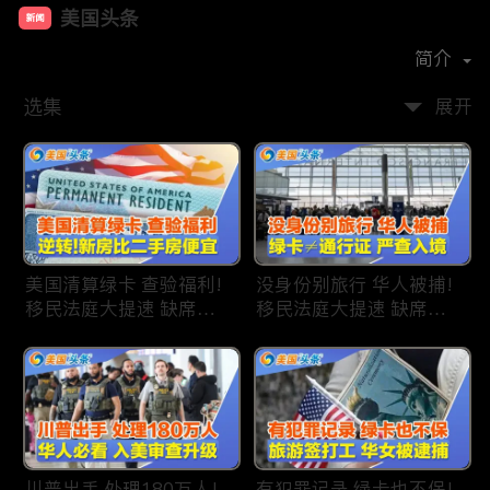
美国头条
新闻
首播时间：
2020-09
简介
选集
展开
美国清算绿卡 查验福利!
没身份别旅行 华人被捕!
移民法庭大提速 缺席庭
移民法庭大提速 缺席庭
审人数激增!首次逆转 美
审人数激增!绿卡≠通行证
国新房比二手房便宜!ICE
华人返美被查!隐瞒党员
便衣突袭机场 加州城市
身份 华男入美被捕!多家
成重灾区!万物涨价 华人
航司提高退款门槛!
生活成本飙升!
川普出手 处理180万人!
有犯罪记录 绿卡也不保!