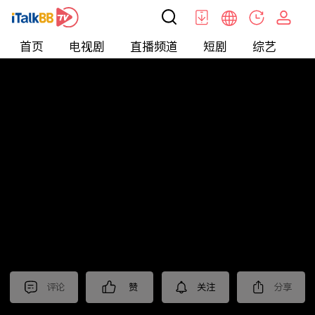
首页
电视剧
直播频道
短剧
综艺
电
北美
>
新闻
>
美国头条
评论
赞
关注
分享