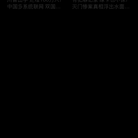
中国多系统联网 双国籍
灭门惨案真相浮出水面
管理收紧!华人必看 入美
一家8口经历了啥!被ICE
审查升级!FBI突袭南加 事
抓捕时还手 华人或坐牢8
评论
关华人老板!美国航空安
年!华人坐拥12处房产 全
全亮红灯!
被没收!旅游签打工 华女
被逮捕!
您还没有登录，请先登录
ICE扫荡 华人寄望庇护!酒
社区爆发枪案 华人被捕!
登录
驾一次 美国身份没了!顶
执法升级 美国机场频现
尖科学家 美国大逃离!被
逮捕!中国有钱人 好日子
驱逐华男返美 搞诈骗被
到头!中美直飞航班 每周
捕!大地震警报再响 损失
额度全满!373人被困机舱
最新评论
最热
/
最新
可能破万亿!
10小时 乘客崩溃!
快来抢沙发～
美国掀入籍清查风暴!持
拒绝遣返 非移面临重罚!
美国护照冒充中国身份
美国食品价格暴涨 华人
华人当心了!出境美国带
靠救济为生!移民申请门
现金 当场被捕!一家8口惨
槛大幅抬高 华人紧急申