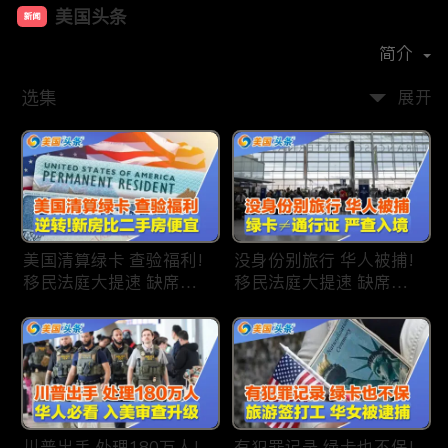
美国头条
新闻
首播时间：
2020-09
简介
选集
展开
美国清算绿卡 查验福利!
没身份别旅行 华人被捕!
移民法庭大提速 缺席庭
移民法庭大提速 缺席庭
审人数激增!首次逆转 美
审人数激增!绿卡≠通行证
国新房比二手房便宜!ICE
华人返美被查!隐瞒党员
便衣突袭机场 加州城市
身份 华男入美被捕!多家
成重灾区!万物涨价 华人
航司提高退款门槛!
生活成本飙升!
川普出手 处理180万人!
有犯罪记录 绿卡也不保!