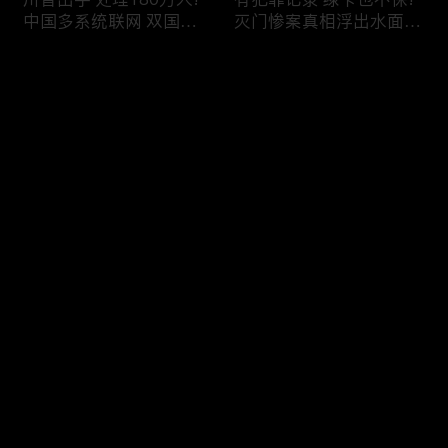
中国多系统联网 双国籍
灭门惨案真相浮出水面
管理收紧!华人必看 入美
一家8口经历了啥!被ICE
审查升级!FBI突袭南加 事
抓捕时还手 华人或坐牢8
评论
关华人老板!美国航空安
年!华人坐拥12处房产 全
全亮红灯!
被没收!旅游签打工 华女
被逮捕!
您还没有登录，请先登录
ICE扫荡 华人寄望庇护!酒
社区爆发枪案 华人被捕!
登录
驾一次 美国身份没了!顶
执法升级 美国机场频现
尖科学家 美国大逃离!被
逮捕!中国有钱人 好日子
驱逐华男返美 搞诈骗被
到头!中美直飞航班 每周
捕!大地震警报再响 损失
额度全满!373人被困机舱
最新评论
最热
/
最新
可能破万亿!
10小时 乘客崩溃!
快来抢沙发～
美国掀入籍清查风暴!持
拒绝遣返 非移面临重罚!
美国护照冒充中国身份
美国食品价格暴涨 华人
华人当心了!出境美国带
靠救济为生!移民申请门
现金 当场被捕!一家8口惨
槛大幅抬高 华人紧急申