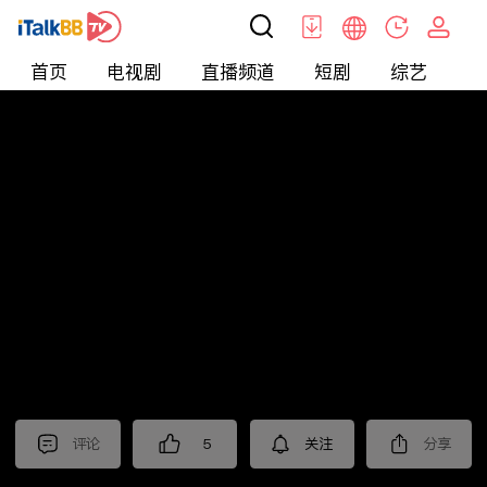
首页
电视剧
直播频道
短剧
综艺
电
北美
>
新闻
>
美国头条
评论
5
关注
分享