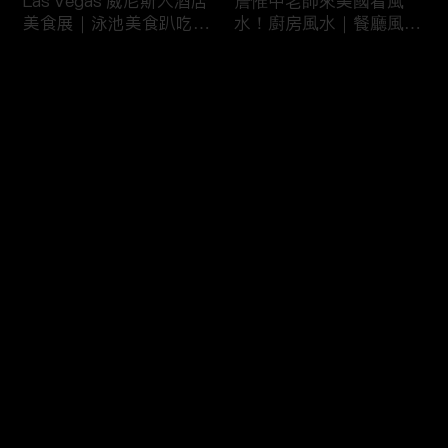
Las Vegas 威尼斯人酒店
詹惟中老師來美國看風
美食展｜泳池美食趴吃到
水！廚房風水｜餐廳風水
飽
｜壁爐風水｜美國房屋風
水
评论
您还没有登录，请先登录
詹惟中老師來美國看風
美國最大翻車比賽｜怪獸
登录
水！美國房屋風水｜客廳
卡車特技賽｜大腳車比賽
風水｜財位擺設
最新评论
最热
/
最新
快来抢沙发～
風水大NG的美國百萬豪
美國萬聖節超澎湃佈置｜
宅｜鹽湖城豪宅開箱｜猶
猶他州萬聖節佈置
他州房地產
HalloweenDeco