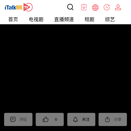
首页
电视剧
直播频道
短剧
综艺
电
北美
>
生活
>
摩根的美国生活
评论
6
关注
分享