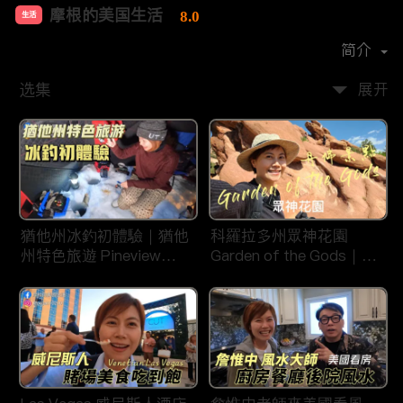
摩根的美国生活
8.0
生活
首播时间：
2020-08
简介
选集
展开
猶他州冰釣初體驗｜猶他
科羅拉多州眾神花園
州特色旅遊 Pineview
Garden of the Gods｜丹
Reservoir in Ogden
佛旅遊景點｜平衡石